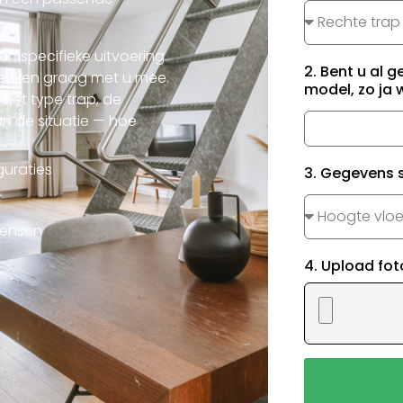
n specifieke uitvoering
2. Bent u al g
 denken graag met u mee.
model, zo ja
 het type trap, de
n de situatie — hoe
guraties
3. Gegevens 
wensen
4. Upload fot