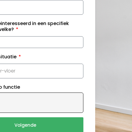
einteresseerd in een specifiek
 welke?
situatie
o functie
Volgende