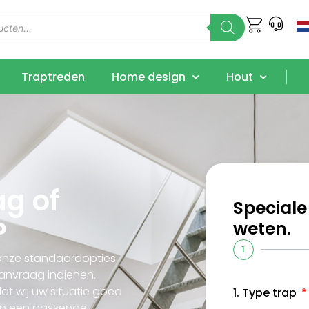
Traptreden
Home design
Hout
g of
Speciale
?
weten.
1
 onze standaardopties
aanvraag indienen.
dat wij uw situatie goed
1. Type trap
an een passende