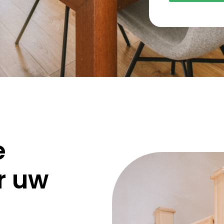
e
r uw