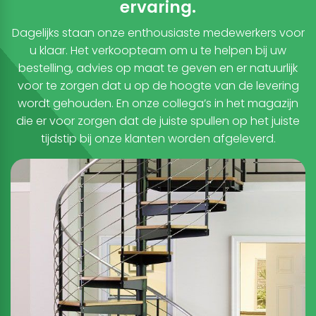
ervaring.
Dagelijks staan onze enthousiaste medewerkers voor
u klaar. Het verkoopteam om u te helpen bij uw
bestelling, advies op maat te geven en er natuurlijk
voor te zorgen dat u op de hoogte van de levering
wordt gehouden. En onze collega’s in het magazijn
die er voor zorgen dat de juiste spullen op het juiste
tijdstip bij onze klanten worden afgeleverd.