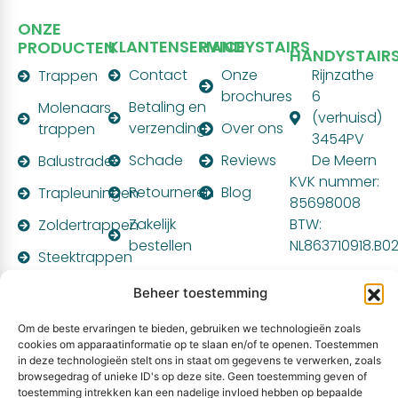
ONZE
KLANTENSERVICE
HANDYSTAIRS
PRODUCTEN
HANDYSTAIR
Contact
Onze
Rijnzathe
Trappen
brochures
6
Betaling en
Molenaars
(verhuisd)
verzending
Over ons
trappen
3454PV
Schade
Reviews
De Meern
Balustrades
KVK nummer:
Retourneren
Blog
Trapleuningen
85698008
Zakelijk
BTW:
Zoldertrappen
bestellen
NL863710918.B0
Steektrappen
Montagehandleiding
PARTNER
Beheer toestemming
VAN:
Om de beste ervaringen te bieden, gebruiken we technologieën zoals
cookies om apparaatinformatie op te slaan en/of te openen. Toestemmen
in deze technologieën stelt ons in staat om gegevens te verwerken, zoals
browsegedrag of unieke ID's op deze site. Geen toestemming geven of
toestemming intrekken kan een nadelige invloed hebben op bepaalde