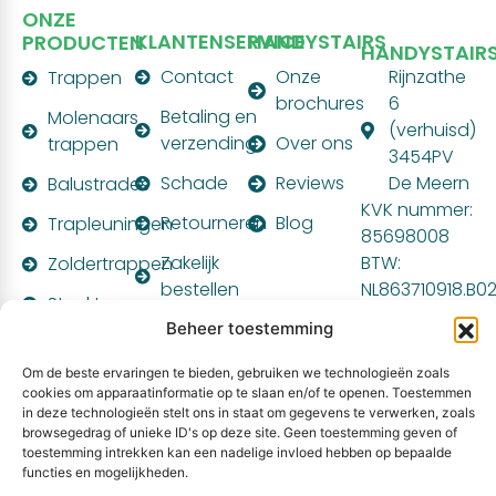
ONZE
KLANTENSERVICE
HANDYSTAIRS
PRODUCTEN
HANDYSTAIR
Contact
Onze
Rijnzathe
Trappen
brochures
6
Betaling en
Molenaars
(verhuisd)
verzending
Over ons
trappen
3454PV
Schade
Reviews
De Meern
Balustrades
KVK nummer:
Retourneren
Blog
Trapleuningen
85698008
Zakelijk
BTW:
Zoldertrappen
bestellen
NL863710918.B0
Steektrappen
Montagehandleiding
Beheer toestemming
PARTNER
VAN:
Om de beste ervaringen te bieden, gebruiken we technologieën zoals
cookies om apparaatinformatie op te slaan en/of te openen. Toestemmen
in deze technologieën stelt ons in staat om gegevens te verwerken, zoals
browsegedrag of unieke ID's op deze site. Geen toestemming geven of
toestemming intrekken kan een nadelige invloed hebben op bepaalde
functies en mogelijkheden.