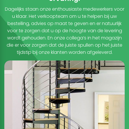
Dagelijks staan onze enthousiaste medewerkers voor
u klaar. Het verkoopteam om u te helpen bij uw
bestelling, advies op maat te geven en er natuurlijk
voor te zorgen dat u op de hoogte van de levering
wordt gehouden. En onze collega’s in het magazijn
die er voor zorgen dat de juiste spullen op het juiste
tijdstip bij onze klanten worden afgeleverd.