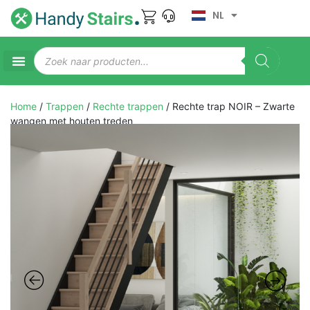
NL
Home
/
Trappen
/
Rechte trappen
/ Rechte trap NOIR – Zwarte
wangen met houten treden