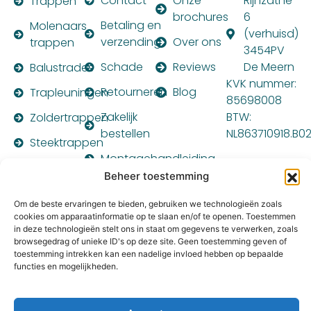
Contact
Onze
Rijnzathe
Trappen
brochures
6
Betaling en
Molenaars
(verhuisd)
verzending
Over ons
trappen
3454PV
Schade
Reviews
De Meern
Balustrades
KVK nummer:
Retourneren
Blog
Trapleuningen
85698008
Zakelijk
BTW:
Zoldertrappen
bestellen
NL863710918.B0
Steektrappen
Montagehandleiding
PARTNER
Beheer toestemming
VAN:
Om de beste ervaringen te bieden, gebruiken we technologieën zoals
cookies om apparaatinformatie op te slaan en/of te openen. Toestemmen
in deze technologieën stelt ons in staat om gegevens te verwerken, zoals
browsegedrag of unieke ID's op deze site. Geen toestemming geven of
toestemming intrekken kan een nadelige invloed hebben op bepaalde
functies en mogelijkheden.
© 2014 – 2025
Ons privacybeleid
|