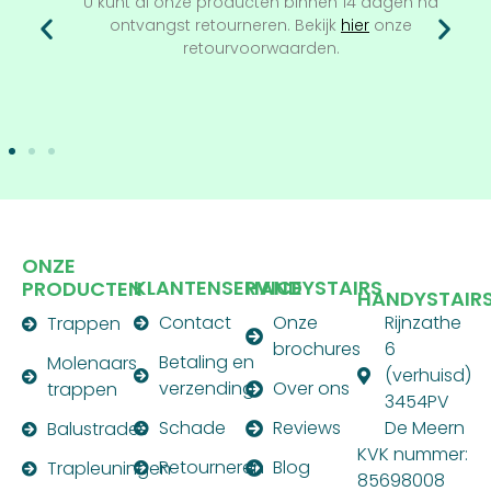
U kunt al onze producten binnen 14 dagen na
ontvangst retourneren. Bekijk
hier
onze
retourvoorwaarden.
ONZE
KLANTENSERVICE
HANDYSTAIRS
PRODUCTEN
HANDYSTAIR
Contact
Onze
Rijnzathe
Trappen
brochures
6
Betaling en
Molenaars
(verhuisd)
verzending
Over ons
trappen
3454PV
Schade
Reviews
De Meern
Balustrades
KVK nummer:
Retourneren
Blog
Trapleuningen
85698008