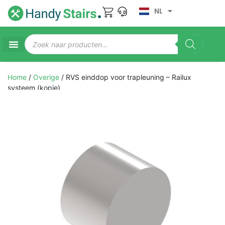
NL
Home
/
Overige
/ RVS einddop voor trapleuning – Railux
systeem (kopie)