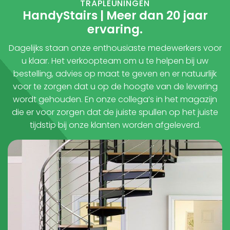
TRAPLEUNINGEN
HandyStairs | Meer dan 20 jaar
ervaring.
Dagelijks staan onze enthousiaste medewerkers voor
u klaar. Het verkoopteam om u te helpen bij uw
bestelling, advies op maat te geven en er natuurlijk
voor te zorgen dat u op de hoogte van de levering
wordt gehouden. En onze collega’s in het magazijn
die er voor zorgen dat de juiste spullen op het juiste
tijdstip bij onze klanten worden afgeleverd.