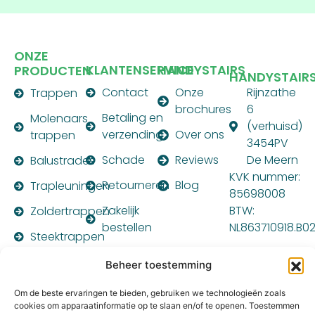
ONZE
KLANTENSERVICE
HANDYSTAIRS
PRODUCTEN
HANDYSTAIR
Contact
Onze
Rijnzathe
Trappen
brochures
6
Betaling en
Molenaars
(verhuisd)
verzending
Over ons
trappen
3454PV
Schade
Reviews
De Meern
Balustrades
KVK nummer:
Retourneren
Blog
Trapleuningen
85698008
Zakelijk
BTW:
Zoldertrappen
bestellen
NL863710918.B0
Steektrappen
Montagehandleiding
PARTNER
Beheer toestemming
VAN:
Om de beste ervaringen te bieden, gebruiken we technologieën zoals
cookies om apparaatinformatie op te slaan en/of te openen. Toestemmen