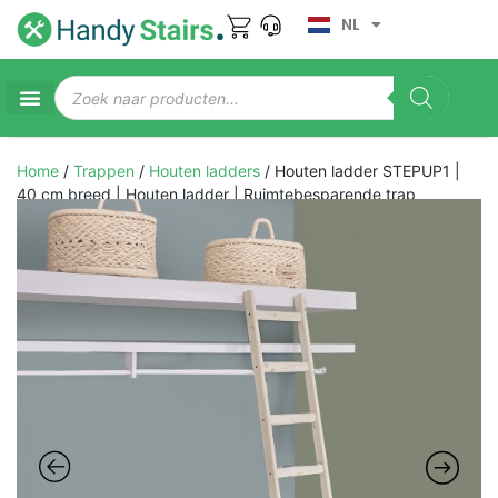
NL
Home
/
Trappen
/
Houten ladders
/ Houten ladder STEPUP1 |
40 cm breed | Houten ladder | Ruimtebesparende trap