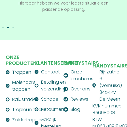
Hierdoor hebben we voor iedere situatie een
passende oplossing.
ONZE
KLANTENSERVICE
HANDYSTAIRS
PRODUCTEN
HANDYSTAIR
Contact
Onze
Rijnzathe
Trappen
brochures
6
Betaling en
Molenaars
(verhuisd)
verzending
Over ons
trappen
3454PV
Schade
Reviews
De Meern
Balustrades
KVK nummer:
Retourneren
Blog
Trapleuningen
85698008
Zakelijk
BTW:
Zoldertrappen
bestellen
NL863710918.B0