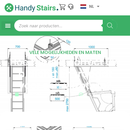
NL
VELE MOGELIJKHEDEN EN MATEN
Hoe meet u correct uw
plafond en trapgat
voor een vlizotrap?
november 29, 2025
Geen reacties