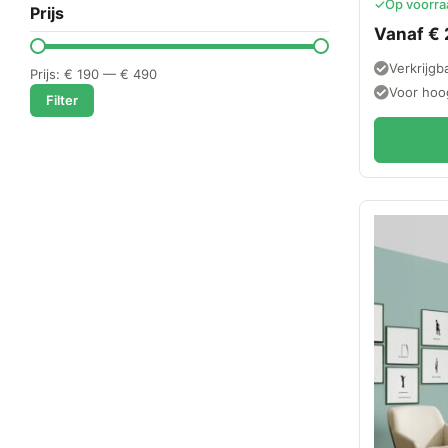
✓
Op voorra
Prijs
Treden
Vanaf
€
Verkrijgb
Prijs:
€ 190
—
€ 490
Voor hoo
Filter