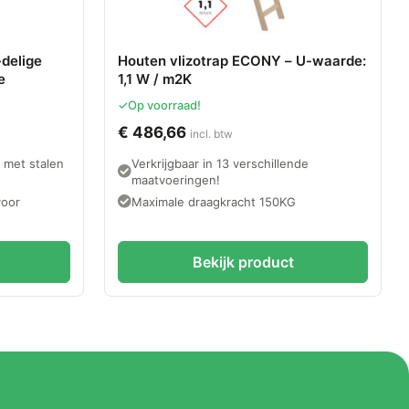
-delige
Houten vlizotrap ECONY – U-waarde:
e
1,1 W / m2K
✓
Op voorraad!
€
486,66
incl. btw
 met stalen
Verkrijgbaar in 13 verschillende
maatvoeringen!
voor
Maximale draagkracht 150KG
Bekijk product