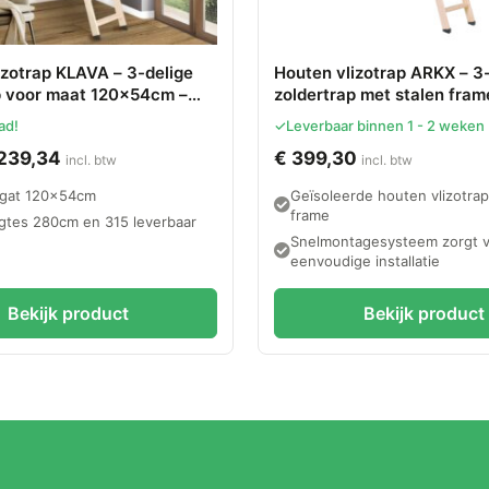
izotrap KLAVA – 3-delige
Houten vlizotrap ARKX – 3
p voor maat 120x54cm –
zoldertrap met stalen fram
tiewaarde u=1,1 W/m2K
ad!
✓
Leverbaar binnen 1 - 2 weken
239,34
€
399,30
incl. btw
incl. btw
pgat 120x54cm
Geïsoleerde houten vlizotrap
frame
gtes 280cm en 315 leverbaar
Snelmontagesysteem zorgt 
eenvoudige installatie
Bekijk product
Bekijk product