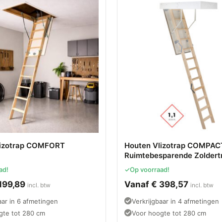
lizotrap COMFORT
Houten Vlizotrap COMPAC
Ruimtebesparende Zoldertr
delige Inklapbare Zoldertr
ad!
✓
Op voorraad!
Geïsoleerd Luik en Houten
199,89
Vanaf
€
398,57
incl. btw
incl. btw
aar in 6 afmetingen
Verkrijgbaar in 4 afmetingen
gte tot 280 cm
Voor hoogte tot 280 cm