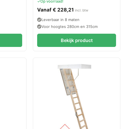
✓
Op voorraad!
Vanaf
€
228,21
incl. btw
n
Leverbaar in 8 maten
Voor hoogtes 280cm en 315cm
Bekijk product