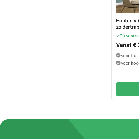
Houten vl
zoldertra
met isola
✓
Op voorra
Vanaf
€
Voor tra
Voor hoo