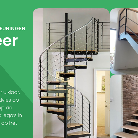
LEUNINGEN
eer
 u klaar.
dvies op
 op de
lega’s in
n op het