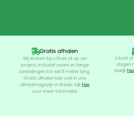
Gratis afhalen
U kunt a
Wij leveren bij u thuis of op uw
dagen n
project, inclusief zware en lange
Bekijk
hie
bestellingen tot wel 5 meter lang.
Gratis afhalen kan ook in ons
afhaalmagazijn in Breda. Kijk
hier
voor meer informatie.