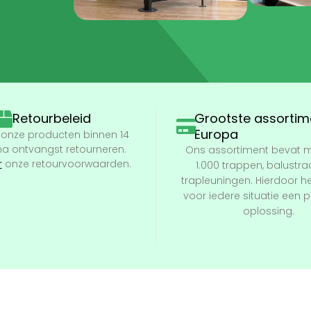
Grootste assortim
Retourbeleid
Europa
l onze producten binnen 14
a ontvangst retourneren.
Ons assortiment bevat 
r
onze retourvoorwaarden.
1.000 trappen, balustr
trapleuningen. Hierdoor 
voor iedere situatie een
oplossing.