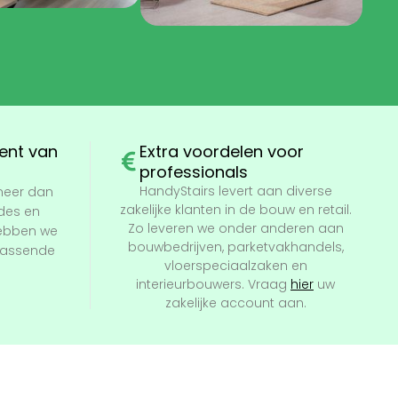
ent van
Extra voordelen voor
professionals
HandyStairs levert aan diverse
meer dan
zakelijke klanten in de bouw en retail.
ades en
Zo leveren we onder anderen aan
hebben we
bouwbedrijven, parketvakhandels,
 passende
vloerspeciaalzaken en
interieurbouwers. Vraag
hier
uw
zakelijke account aan.