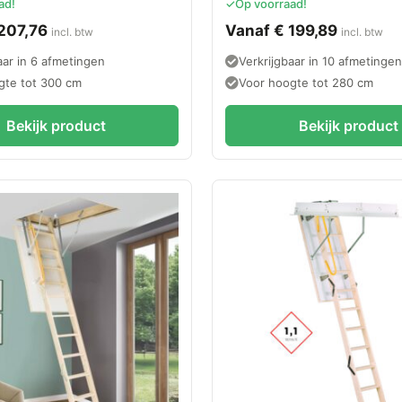
ad!
✓
Op voorraad!
207,76
Vanaf
€
199,89
incl. btw
incl. btw
aar in 6 afmetingen
Verkrijgbaar in 10 afmetinge
gte tot 300 cm
Voor hoogte tot 280 cm
Bekijk product
Bekijk product