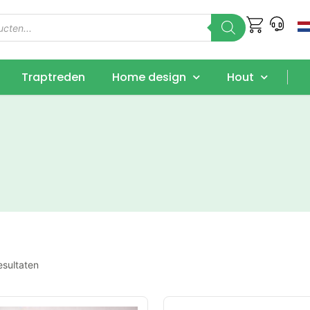
Traptreden
Home design
Hout
esultaten