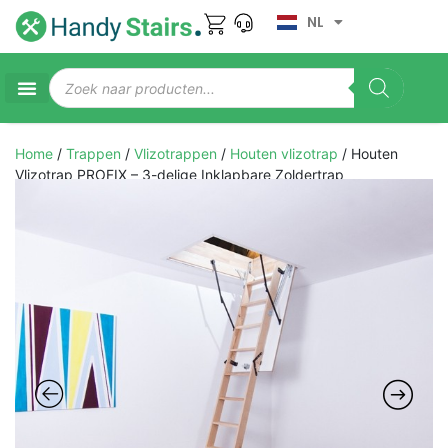
NL
Home
/
Trappen
/
Vlizotrappen
/
Houten vlizotrap
/ Houten
Vlizotrap PROFIX – 3-delige Inklapbare Zoldertrap