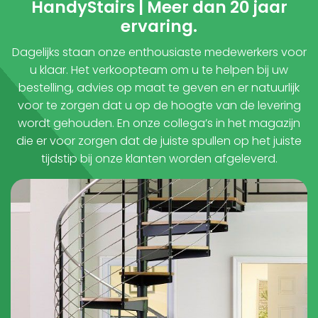
HandyStairs | Meer dan 20 jaar
ervaring.
Dagelijks staan onze enthousiaste medewerkers voor
u klaar. Het verkoopteam om u te helpen bij uw
bestelling, advies op maat te geven en er natuurlijk
voor te zorgen dat u op de hoogte van de levering
wordt gehouden. En onze collega’s in het magazijn
die er voor zorgen dat de juiste spullen op het juiste
tijdstip bij onze klanten worden afgeleverd.