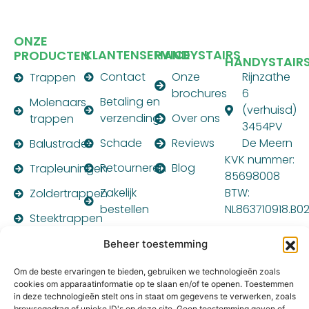
ONZE
KLANTENSERVICE
HANDYSTAIRS
PRODUCTEN
HANDYSTAIR
Contact
Onze
Rijnzathe
Trappen
brochures
6
Betaling en
Molenaars
(verhuisd)
verzending
Over ons
trappen
3454PV
Schade
Reviews
De Meern
Balustrades
KVK nummer:
Retourneren
Blog
Trapleuningen
85698008
Zakelijk
BTW:
Zoldertrappen
bestellen
NL863710918.B0
Steektrappen
Montagehandleiding
PARTNER
Beheer toestemming
VAN:
Om de beste ervaringen te bieden, gebruiken we technologieën zoals
cookies om apparaatinformatie op te slaan en/of te openen. Toestemmen
in deze technologieën stelt ons in staat om gegevens te verwerken, zoals
browsegedrag of unieke ID's op deze site. Geen toestemming geven of