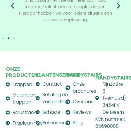
Ons assortiment bevat meer dan 1.000
trappen, balustrades en trapleuningen.
Hierdoor hebben we voor iedere situatie een
passende oplossing.
ONZE
KLANTENSERVICE
HANDYSTAIRS
PRODUCTEN
HANDYSTAIR
Contact
Onze
Rijnzathe
Trappen
brochures
6
Betaling en
Molenaars
(verhuisd)
verzending
Over ons
trappen
3454PV
Schade
Reviews
De Meern
Balustrades
KVK nummer:
Retourneren
Blog
Trapleuningen
85698008