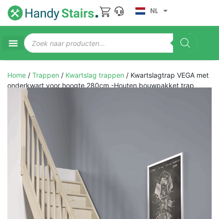
NL
Home
/
Trappen
/
Kwartslag trappen
/ Kwartslagtrap VEGA met
onderkwart voor hoogte 280cm -Houten bouwpakket trap