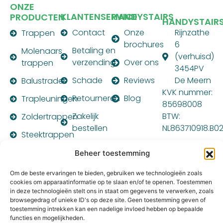
ONZE
KLANTENSERVICE
HANDYSTAIRS
PRODUCTEN
HANDYSTAIR
Contact
Onze
Rijnzathe
Trappen
brochures
6
Betaling en
Molenaars
(verhuisd)
verzending
Over ons
trappen
3454PV
Schade
Reviews
De Meern
Balustrades
KVK nummer:
Retourneren
Blog
Trapleuningen
85698008
Zakelijk
BTW:
Zoldertrappen
bestellen
NL863710918.B0
Steektrappen
Montagehandleiding
PARTNER
Beheer toestemming
VAN:
Om de beste ervaringen te bieden, gebruiken we technologieën zoals
cookies om apparaatinformatie op te slaan en/of te openen. Toestemmen
in deze technologieën stelt ons in staat om gegevens te verwerken, zoals
browsegedrag of unieke ID's op deze site. Geen toestemming geven of
toestemming intrekken kan een nadelige invloed hebben op bepaalde
functies en mogelijkheden.