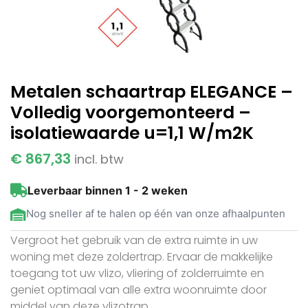
Metalen schaartrap ELEGANCE –
Volledig voorgemonteerd –
isolatiewaarde u=1,1 W/m2K
€
867,33
incl. btw
Leverbaar binnen 1 - 2 weken
Nog sneller af te halen op één van onze afhaalpunten
Vergroot het gebruik van de extra ruimte in uw
woning met deze zoldertrap. Ervaar de makkelijke
toegang tot uw vlizo, vliering of zolderruimte en
geniet optimaal van alle extra woonruimte door
middel van deze vlizotrap.