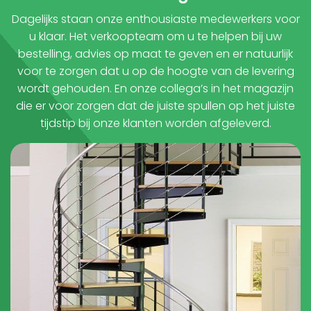
Dagelijks staan onze enthousiaste medewerkers voor
u klaar. Het verkoopteam om u te helpen bij uw
bestelling, advies op maat te geven en er natuurlijk
voor te zorgen dat u op de hoogte van de levering
wordt gehouden. En onze collega’s in het magazijn
die er voor zorgen dat de juiste spullen op het juiste
tijdstip bij onze klanten worden afgeleverd.