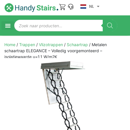
NL
Home
/
Trappen
/
Vlizotrappen
/
Schaartrap
/ Metalen
schaartrap ELEGANCE – Volledig voorgemonteerd –
isolatiewaarde u=1,1 W/m2K